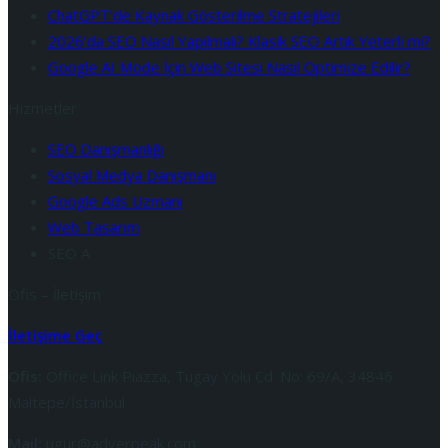
ChatGPT’de Kaynak Gösterilme Stratejileri
2026’da SEO Nasıl Yapılmalı? Klasik SEO Artık Yeterli mi?
Google AI Mode İçin Web Sitesi Nasıl Optimize Edilir?
Hizmetler
SEO Danışmanlığı
Sosyal Medya Danışmanı
Google Ads Uzmanı
Web Tasarım
SEO A
Ofis – İletişim
İletişime Geç
Ofis:
Office Link Piazza, Tugay Yolu Cd. No: 69/A, 34846
Maltepe/İstanbul
Mail:
ugur@adverpeak.com