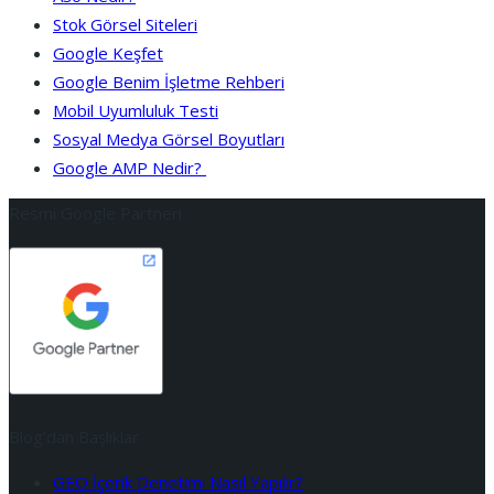
Stok Görsel Siteleri
Google Keşfet
Google Benim İşletme Rehberi
Mobil Uyumluluk Testi
Sosyal Medya Görsel Boyutları
Google AMP Nedir?
Resmi Google Partneri
Blog’dan Başlıklar
GEO İçerik Denetimi Nasıl Yapılır?