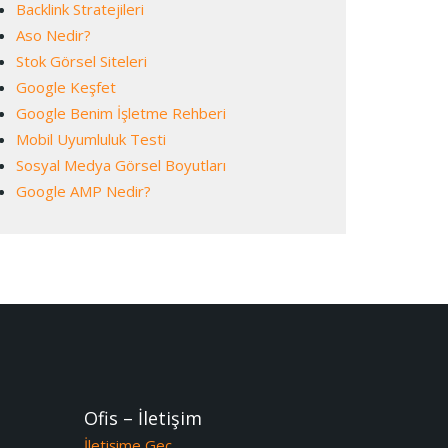
Backlink Stratejileri
Aso Nedir?
Stok Görsel Siteleri
Google Keşfet
Google Benim İşletme Rehberi
Mobil Uyumluluk Testi
Sosyal Medya Görsel Boyutları
Google AMP Nedir?
Ofis – İletişim
İletişime Geç