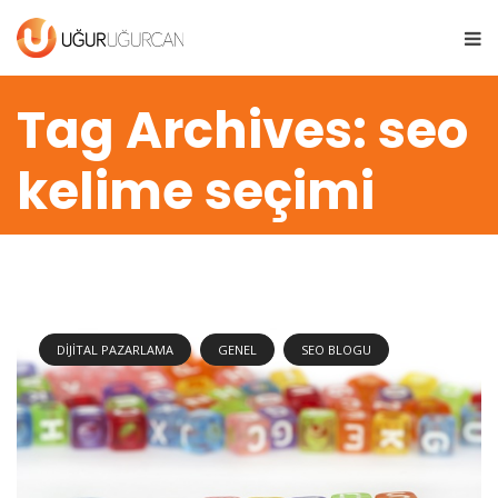
Tag Archives: seo
kelime seçimi
DIJITAL PAZARLAMA
GENEL
SEO BLOGU