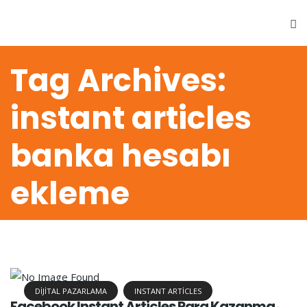
Tag Archives:
instant articles
banka hesabı
ekleme
DIJITAL PAZARLAMA
INSTANT ARTICLES
Facebook Instant Articles Para Kazanma