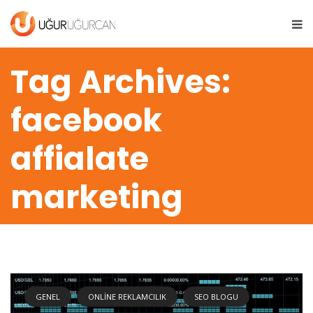
Tag Archives:
facebook
affialate
marketing
GENEL
ONLINE REKLAMCILIK
SEO BLOGU