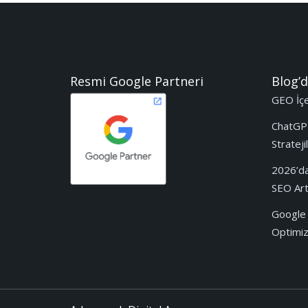
Resmi Google Partneri
Blog’d
GEO İçer
ChatGP
Stratejil
2026’da
SEO Artı
Google 
Optimize