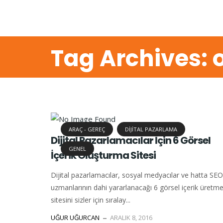
Tag Archives: o
ARAÇ - GEREÇ
DIJITAL PAZARLAMA
Dijital Pazarlamacılar İçin 6 Görsel
GENEL
İçerik Oluşturma Sitesi
Dijital pazarlamacılar, sosyal medyacılar ve hatta SEO
uzmanlarının dahi yararlanacağı 6 görsel içerik üretm
sitesini sizler için sıralay...
UĞUR UĞURCAN
ARALIK 8, 2016