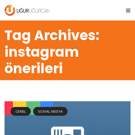
Tag Archives:
instagram
önerileri
GENEL
SOSYAL MEDYA