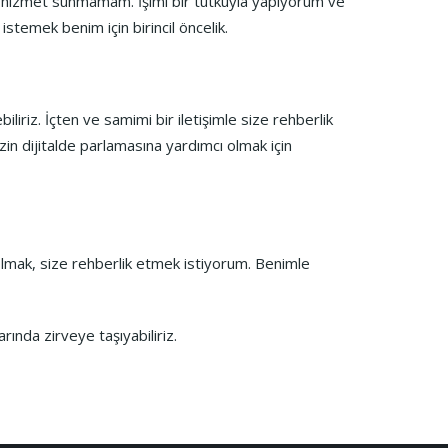
bir hizmet sunmamam. İşimi bir tutkuyla yapıyorum ve
istemek benim için birincil öncelik.
liriz. İçten ve samimi bir iletişimle size rehberlik
in dijitalde parlamasına yardımcı olmak için
lmak, size rehberlik etmek istiyorum. Benimle
rında zirveye taşıyabiliriz.