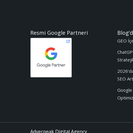
Resmi Google Partneri
Blog’d
GEO İçer
ChatGP
Stratejil
2026’da
SEO Artı
Google 
Optimize
Adverpeak Digital Agency