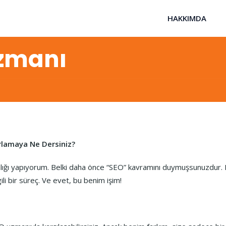
HAKKIMDA
Uzmanı
arlamaya Ne Dersiniz?
ığı yapıyorum. Belki daha önce “SEO” kavramını duymuşsunuzdur. K
li bir süreç. Ve evet, bu benim işim!