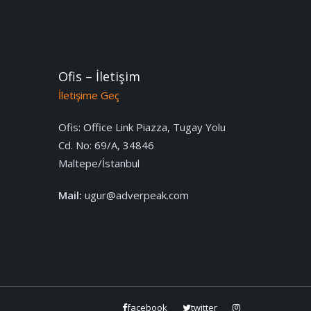
Ofis – İletişim
İletişime Geç
Ofis:
Office Link Piazza, Tugay Yolu
Cd. No: 69/A, 34846
Maltepe/İstanbul
Mail:
ugur@adverpeak.com
facebook
twitter