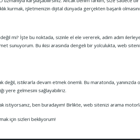
EO uzmanıyla karşılaşabilirsiniz. Ancak benim farkım, size sadece 
klık kurmak, işletmenizin dijital dünyada gerçekten başarılı olmasını 
eğil mi? İşte bu noktada, sizinle el ele vererek, adım adım ilerleyebi
t sunuyorum. Bu ikisi arasında dengeli bir yolculukta, web siteniz
k değil, istikrarla devam etmek önemli. Bu maratonda, yanınızda o
ği yere gelmesini sağlayabiliriz.
ak istiyorsanız, ben buradayım! Birlikte, web sitenizi arama motorla
ak için sizleri bekliyorum!