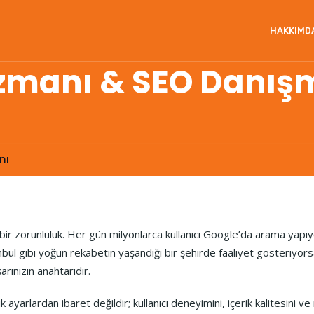
HAKKIMD
Uzmanı & SEO Danış
nı
, bir zorunluluk. Her gün milyonlarca kullanıcı Google’da arama yapı
bul gibi yoğun rekabetin yaşandığı bir şehirde faaliyet gösteriyor
şarınızın anahtarıdır.
rlardan ibaret değildir; kullanıcı deneyimini, içerik kalitesini ve m