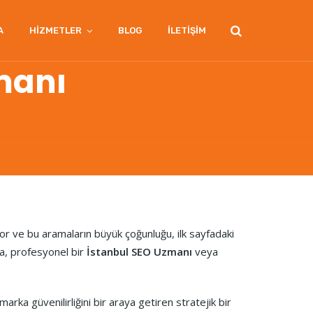
A
HİZMETLER
BLOG
İLETİŞİM
manı
yor ve bu aramaların büyük çoğunluğu, ilk sayfadaki
sa, profesyonel bir
İstanbul SEO Uzmanı
veya
arka güvenilirliğini bir araya getiren stratejik bir