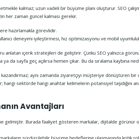
etmekle kalmaz; uzun vadeli bir büyüme planı oluşturur. SEO çalışmal
nizin her zaman güncel kalması gerekir.
ere hazırlamakla görevlidir.
ullanıcı deneyimi iyileştirmesi, hız optimizasyonu ve mobil uyumluluk
u anlatan içerik stratejileri de geliştirir. Çünkü SEO yalnızca görün
azsa ya da sayfa geç açılırsa hemen çıkar. Bu da sıralama kaybına ned
ik kazandırmaz; aynı zamanda ziyaretçiyi müşteriye dönüştüren bir
r; hangi sektörde hangi anahtar kelimelerin potansiyel taşıdığını ana
manın Avantajları
ine gelmiştir. Burada faaliyet gösteren markalar, dijitalde görünür
 markaların sürdürülebilir büyüme hedeflerine ulaşmasında kritik rol