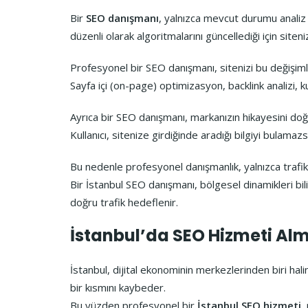
Bir
SEO danışmanı
, yalnızca mevcut durumu analiz 
düzenli olarak algoritmalarını güncellediği için site
Profesyonel bir SEO danışmanı, sitenizi bu değişiml
Sayfa içi (on-page) optimizasyon, backlink analizi, k
Ayrıca bir SEO danışmanı, markanızın hikayesini doğr
Kullanıcı, sitenize girdiğinde aradığı bilgiyi bulam
Bu nedenle profesyonel danışmanlık, yalnızca traf
Bir İstanbul SEO danışmanı, bölgesel dinamikleri bili
doğru trafik hedeflenir.
İstanbul’da SEO Hizmeti Al
İstanbul, dijital ekonominin merkezlerinden biri hal
bir kısmını kaybeder.
Bu yüzden profesyonel bir
İstanbul SEO hizmeti
,