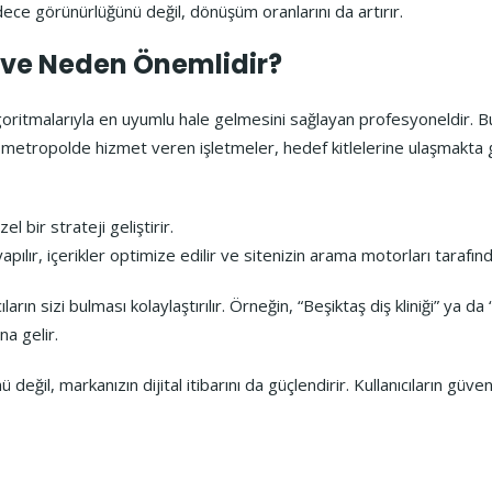
ece görünürlüğünü değil, dönüşüm oranlarını da artırır.
 ve Neden Önemlidir?
oritmalarıyla en uyumlu hale gelmesini sağlayan profesyoneldir. Bu 
ir metropolde hizmet veren işletmeler, hedef kitlelerine ulaşmakta ge
bir strateji geliştirir.
yapılır, içerikler optimize edilir ve sitenizin arama motorları tarafı
cıların sizi bulması kolaylaştırılır. Örneğin, “Beşiktaş diş kliniği” y
a gelir.
eğil, markanızın dijital itibarını da güçlendirir. Kullanıcıların güven 